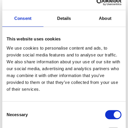
ALLES AUSEINER HAND
Consent
Details
About
Von der Beratung über KI-Modelle und
Hardware bis hin zum laufenden Betrieb – wir
liefern komplette End-to-End-Lösungen ohne
This website uses cookies
Medienbrüche.
We use cookies to personalise content and ads, to
provide social media features and to analyse our traffic.
We also share information about your use of our site with
our social media, advertising and analytics partners who
may combine it with other information that you’ve
provided to them or that they’ve collected from your use
of their services.
C
Necessary
o
n