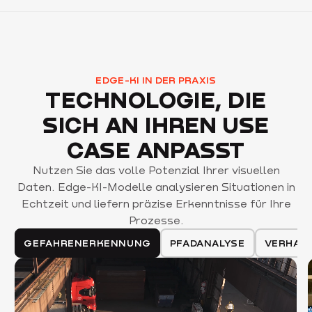
EDGE-KI IN DER PRAXIS
TECHNOLOGIE, DIE
SICH AN IHREN USE
CASE ANPASST
Nutzen Sie das volle Potenzial Ihrer visuellen
Daten. Edge-KI-Modelle analysieren Situationen in
Echtzeit und liefern präzise Erkenntnisse für Ihre
Prozesse.
GEFAHRENERKENNUNG
PFADANALYSE
VERHAL