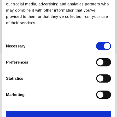
our social media, advertising and analytics partners who
KAI
may combine it with other information that you’ve
SIEGMUND
provided to them or that they’ve collected from your use
CLUBSUPPORT@STA
IGE.COM
of their services.
C
Necessary
o
n
s
Preferences
e
n
FRAGEN & ANTWORTEN
t
Statistics
SIE HABEN NOCH
S
e
FRAGEN ZU UNSEREN
Marketing
l
LÖSUNGEN?
e
c
In unserem FAQ-Bereich beantworten wir die
t