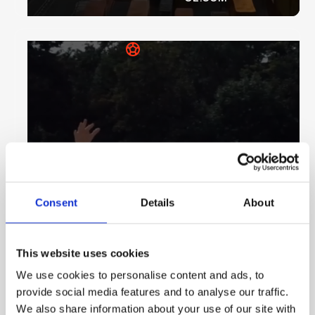
SPORT & VEREINE
Consent
Details
About
Sie möchten sportliche Events automatisieren
und Ihre Fan-Base durch hochwertige Live-
Inhalte digital erreichen? Wir zeigen Ihnen, wie
This website uses cookies
Sie Ihre Spiel-Produktion effizient skalieren
We use cookies to personalise content and ads, to
und die Zuschauerbindung durch KI-gestützte
provide social media features and to analyse our traffic.
Technik nachhaltig stärken.
We also share information about your use of our site with